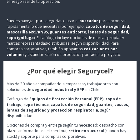
el riesgo real de tu operación.
Puedes navegar por categorías o usar el
buscador
para encontrar
rápidamente lo que necesitas (por ejemplo:
zapatos de seguridad,
mascarilla N95/KN95, guantes anticorte, lentes de seguridad,
ropa ignífuga
). El catálogo incluye opciones de marcas propias y
marcas representadas/distribuidas, según disponibilidad. Para
compras corporativas, también apoyamos
cotizaciones por
volumen
y estandarización de productos por faena o proyecto.
¿Por qué elegir Segurycel?
Más de 30 años acompañando a empresas y trabajadores con
soluciones de
seguridad industrial y EPP
en Chile.
Catálogo de
Equipos de Protección Personal (EPP): ropa de
trabajo, ropa técnica, zapatos de seguridad, guantes, cascos,
lentes de seguridad y protección respiratoria
, según
disponibilidad.
Opciones de compra y entrega según tu necesidad: despacho con
plazos informados en el checkout,
retiro en sucursal
(cuando hay
stock) y soporte para compras corporativas.