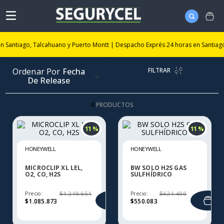
Santiago, Talcahuano y Puerto Montt | Despacho Exprés 24 horas en Santiago
FILTRAR
Ordenar Por
Fecha
De Release
8
PRODUCTOS
11 %
11 %
HONEYWELL
HONEYWELL
MICROCLIP XL LEL,
BW SOLO H2S GAS
O2, CO, H2S
SULFHÍDRICO
Precio:
$
1
.
219
.
651
Precio:
$
621
.
400
$
1
.
085
.
873
$
550
.
083