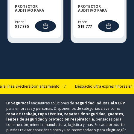
PROTECTOR
PROTECTOR
AUDITIVO PARA
AUDITIVO PARA
CASCO DIELECTRICO
CASCO DIELECTRICO
VS110DH
VS120DH
Precio:
Precio:
$
17
.
895
$
19
.
777
 linea Skechers por lanzamiento
/
Despacho ultra exprés 4 horas en San
En
Segurycel
encuentras soluciones de
seguridad industrial y EPP
para empresas y personas. Disponemos de categorías clave como
ropa de trabajo, ropa técnica, zapatos de seguridad, guantes,
lentes de seguridad y protección respiratoria
, pensadas para
construcción, minería, manufactura, logística y más. En cada producto
puedes revisar especificaciones y uso recomendado para elegir según