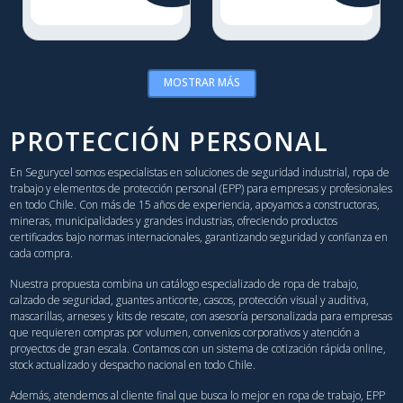
MOSTRAR MÁS
PROTECCIÓN PERSONAL
En Segurycel somos especialistas en soluciones de seguridad industrial, ropa de
trabajo y elementos de protección personal (EPP) para empresas y profesionales
en todo Chile. Con más de 15 años de experiencia, apoyamos a constructoras,
mineras, municipalidades y grandes industrias, ofreciendo productos
certificados bajo normas internacionales, garantizando seguridad y confianza en
cada compra.
Nuestra propuesta combina un catálogo especializado de ropa de trabajo,
calzado de seguridad, guantes anticorte, cascos, protección visual y auditiva,
mascarillas, arneses y kits de rescate, con asesoría personalizada para empresas
que requieren compras por volumen, convenios corporativos y atención a
proyectos de gran escala. Contamos con un sistema de cotización rápida online,
stock actualizado y despacho nacional en todo Chile.
Además, atendemos al cliente final que busca lo mejor en ropa de trabajo, EPP