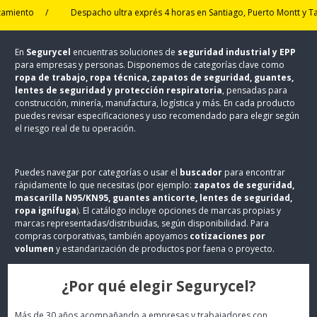
/
Despacho ultra exprés 4 horas en Santiago, Puerto Montt y Talcahuan
En
Segurycel
encuentras soluciones de
seguridad industrial y EPP
para empresas y personas. Disponemos de categorías clave como
ropa de trabajo, ropa técnica, zapatos de seguridad, guantes,
lentes de seguridad y protección respiratoria
, pensadas para
construcción, minería, manufactura, logística y más. En cada producto
puedes revisar especificaciones y uso recomendado para elegir según
el riesgo real de tu operación.
Puedes navegar por categorías o usar el
buscador
para encontrar
rápidamente lo que necesitas (por ejemplo:
zapatos de seguridad,
mascarilla N95/KN95, guantes anticorte, lentes de seguridad,
ropa ignífuga
). El catálogo incluye opciones de marcas propias y
marcas representadas/distribuidas, según disponibilidad. Para
compras corporativas, también apoyamos
cotizaciones por
volumen
y estandarización de productos por faena o proyecto.
¿Por qué elegir Segurycel?
Más de 30 años acompañando a empresas y trabajadores con