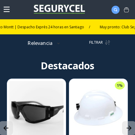
 | Despacho Exprés 24 horas en Santiago
/
Muy pronto: Club Segurycel. U
FILTRAR
Relevancia
Destacados
1%