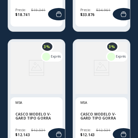
POLIETILINO PL Y PC
POLIETILENO
Precio:
$
19
.
341
Precio:
$
34
.
961
$
18
.
741
$
33
.
876
3 %
3 %
MSA
MSA
CASCO MODELO V-
CASCO MODELO V-
GARD TIPO GORRA
GARD TIPO GORRA
POLIETILENO
POLIETILENO
Precio:
$
12
.
531
Precio:
$
12
.
531
$
12
.
143
$
12
.
143