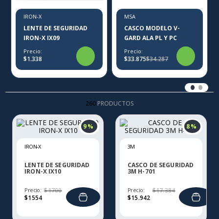
IRON-X
MSA
LENTE DE SEGURIDAD
CASCO MODELO V-
IRON-X IX09
GARD ALA PL Y PC
Precio:
Precio:
$1.338
$33.875
$34.287
260
PRODUCTOS
9 %
8 %
IRON-X
3M
LENTE DE SEGURIDAD
CASCO DE SEGURIDAD
IRON-X IX10
3M H-701
Precio:
$
1700
Precio:
$
17
.
384
$
1554
$
15
.
942