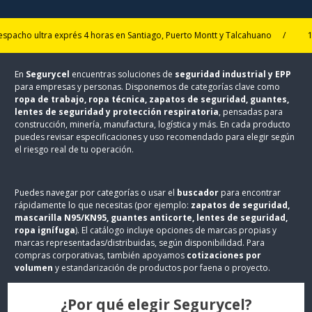
 ultra exprés 4 horas en Santiago, Puerto Montt y Talcahuano
/
15% de 
En
Segurycel
encuentras soluciones de
seguridad industrial y EPP
para empresas y personas. Disponemos de categorías clave como
ropa de trabajo, ropa técnica, zapatos de seguridad, guantes,
lentes de seguridad y protección respiratoria
, pensadas para
construcción, minería, manufactura, logística y más. En cada producto
puedes revisar especificaciones y uso recomendado para elegir según
el riesgo real de tu operación.
Puedes navegar por categorías o usar el
buscador
para encontrar
rápidamente lo que necesitas (por ejemplo:
zapatos de seguridad,
mascarilla N95/KN95, guantes anticorte, lentes de seguridad,
ropa ignífuga
). El catálogo incluye opciones de marcas propias y
marcas representadas/distribuidas, según disponibilidad. Para
compras corporativas, también apoyamos
cotizaciones por
volumen
y estandarización de productos por faena o proyecto.
¿Por qué elegir Segurycel?