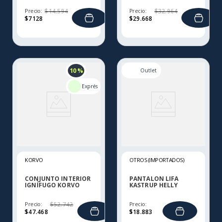
Precio:
$
14
.
594
Precio:
$
32
.
964
$
7128
$
29
.
668
10 %
KORVO
OTROS (IMPORTADOS)
CONJUNTO INTERIOR
PANTALON LIFA
IGNÍFUGO KORVO
KASTRUP HELLY
KFR680
HANSEN
Precio:
$
52
.
742
Precio:
$
47
.
468
$
18
.
883