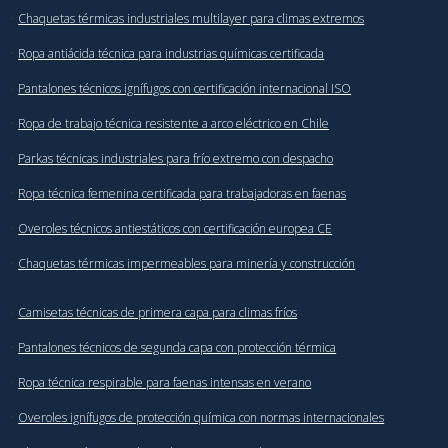
·
Chaquetas térmicas industriales multilayer para climas extremos
·
Ropa antiácida técnica para industrias químicas certificada
·
Pantalones técnicos ignífugos con certificación internacional ISO
·
Ropa de trabajo técnica resistente a arco eléctrico en Chile
·
Parkas técnicas industriales para frío extremo con despacho
·
Ropa técnica femenina certificada para trabajadoras en faenas
·
Overoles técnicos antiestáticos con certificación europea CE
·
Chaquetas térmicas impermeables para minería y construcción
·
Camisetas técnicas de primera capa para climas fríos
·
Pantalones técnicos de segunda capa con protección térmica
·
Ropa técnica respirable para faenas intensas en verano
·
Overoles ignífugos de protección química con normas internacionales