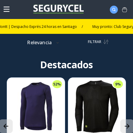
 Despacho Exprés 24 horas en Santiago
/
Muy pronto: Club Segurycel. Un
FILTRAR
Relevancia
Destacados
52%
9%