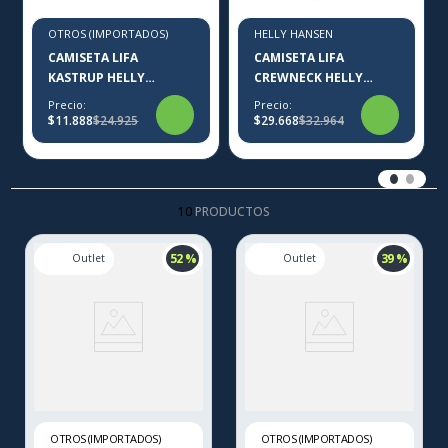
OTROS (IMPORTADOS)
HELLY HANSEN
CAMISETA LIFA
CAMISETA LIFA
KASTRUP HELLY
CREWNECK HELLY
HANSEN
HANSEN
Precio:
Precio:
$11.888
$24.925
$29.668
$32.964
10
PRODUCTOS
52 %
39 %
OTROS (IMPORTADOS)
OTROS (IMPORTADOS)