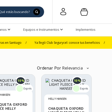
Manos
Equipos e Instrumentos
Implementos de Seguri
tiago
/
Ya llegó Club Segurycel: conoce tus beneficios
/
3 y 6 cuot
Ordenar Por
Relevancia
10 %
10 %
 HANSEN
HELLY HANSEN
QUETA OXFORD
CE HELLY
CHAQUETA OXFORD