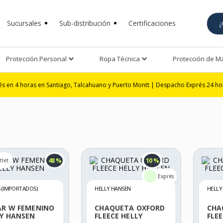
Sucursales
Sub-distribución
Certificaciones
Protección Personal
Ropa Técnica
Protección de 
as en Santiago, Talcahuano y Puerto Montt | Despacho Exprés 24 horas en San
48 %
10 %
 (IMPORTADOS)
HELLY HANSEN
HELLY
AR W FEMENINO
CHAQUETA OXFORD
CHA
LY HANSEN
FLEECE HELLY
FLEE