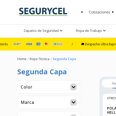
Cotizaciones
Zapatos de Seguridad
Ropa de Trabajo
/
🚚 Despacho Ultra Exprés en 4 hor
Ropa Técnica
Segunda Capa
Segunda Capa
Color
AZUL
OTROS
BEIGE
Marca
BLANCA
POL
OTROS (IMPORTADOS)
HEL
NEGRO
HELLY HANSEN