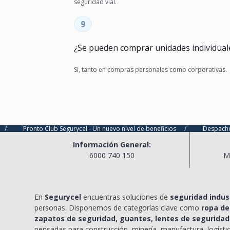
seguridad vial.
9
¿Se pueden comprar unidades individual
Sí, tanto en compras personales como corporativas.
onto Club Segurycel - Un nuevo nivel de beneficios
/
Despacho ultra expr
Información General:
6000 740 150
M
En
Segurycel
encuentras soluciones de
seguridad indust
personas. Disponemos de categorías clave como
ropa de
zapatos de seguridad, guantes, lentes de seguridad
pensadas para construcción, minería, manufactura, logísti