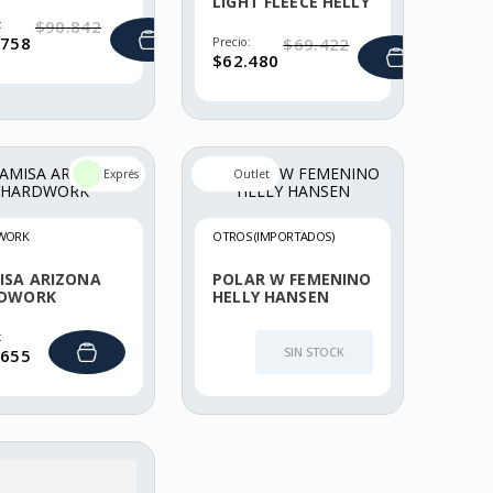
SEN
LIGHT FLEECE HELLY
HANSEN
:
$
90
.
842
758
Precio:
$
69
.
422
$
62
.
480
WORK
OTROS (IMPORTADOS)
ISA ARIZONA
POLAR W FEMENINO
DWORK
HELLY HANSEN
:
SIN STOCK
655