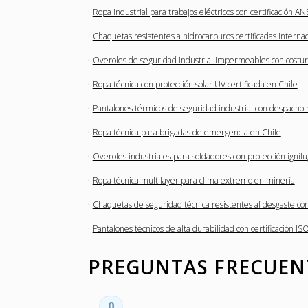
·
Ropa industrial para trabajos eléctricos con certificación AN
·
Chaquetas resistentes a hidrocarburos certificadas intern
·
Overoles de seguridad industrial impermeables con costur
·
Ropa técnica con protección solar UV certificada en Chile
·
Pantalones térmicos de seguridad industrial con despacho 
·
Ropa técnica para brigadas de emergencia en Chile
·
Overoles industriales para soldadores con protección igníf
·
Ropa técnica multilayer para clima extremo en minería
·
Chaquetas de seguridad técnica resistentes al desgaste co
·
Pantalones técnicos de alta durabilidad con certificación IS
PREGUNTAS FRECUEN
0