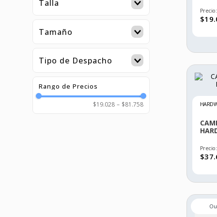
Talla
ROJO
Precio:
HARDWORK
XL
$
19
.
VERDE
Tamaño
XS
S
Tipo de Despacho
M
Express
L
Outlet
XL
HARD
$19.028
–
$81.758
2XL
CAM
HAR
Precio:
$
37
.