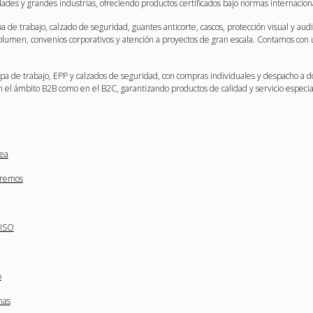
ades y grandes industrias, ofreciendo productos certificados bajo normas internacio
e trabajo, calzado de seguridad, guantes anticorte, cascos, protección visual y auditi
men, convenios corporativos y atención a proyectos de gran escala. Contamos con un 
pa de trabajo, EPP y calzados de seguridad, con compras individuales y despacho a do
n el ámbito B2B como en el B2C, garantizando productos de calidad y servicio especia
nea
tremos
 ISO
o
nas