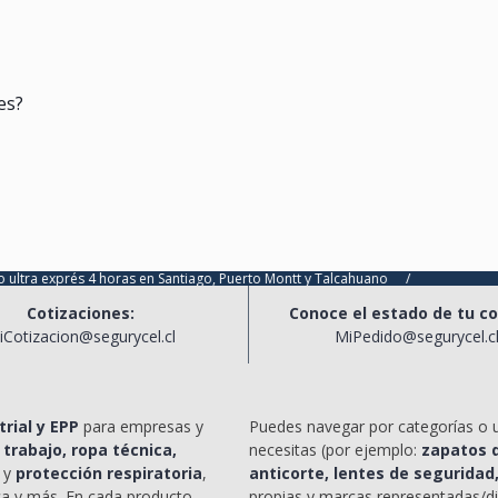
es?
és 4 horas en Santiago, Puerto Montt y Talcahuano
/
Cotizaciones:
Conoce el estado de tu c
iCotizacion@segurycel.cl
MiPedido@segurycel.c
rial y EPP
para empresas y
Puedes navegar por categorías o 
 trabajo, ropa técnica,
necesitas (por ejemplo:
zapatos d
y
protección respiratoria
,
anticorte, lentes de seguridad
ca y más. En cada producto
propias y marcas representadas/di