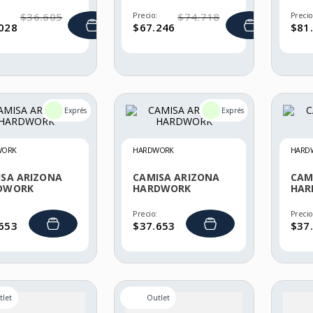
HANSEN
HAN
$
36
.
605
Precio:
$
74
.
718
Precio
028
$
67
.
246
$
81
.
WORK
HARDWORK
HARD
ISA ARIZONA
CAMISA ARIZONA
CAM
DWORK
HARDWORK
HAR
Precio:
Precio
653
$
37
.
653
$
37
.