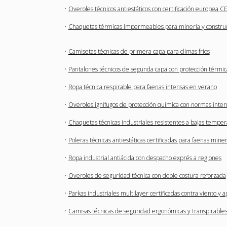
·
Overoles técnicos antiestáticos con certificación europea C
·
Chaquetas térmicas impermeables para minería y constru
·
Camisetas técnicas de primera capa para climas fríos
·
Pantalones técnicos de segunda capa con protección térmic
·
Ropa técnica respirable para faenas intensas en verano
·
Overoles ignífugos de protección química con normas inter
·
Chaquetas técnicas industriales resistentes a bajas temper
·
Poleras técnicas antiestáticas certificadas para faenas mine
·
Ropa industrial antiácida con despacho exprés a regiones
·
Overoles de seguridad técnica con doble costura reforzada
·
Parkas industriales multilayer certificadas contra viento y 
·
Camisas técnicas de seguridad ergonómicas y transpirables