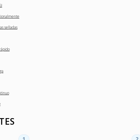
SI
acionalmente
as selladas
rápido
uga
ntinuo
O
TES
1
2