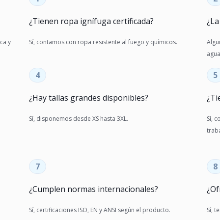
¿Tienen ropa ignífuga certificada?
¿La
ca y
Sí, contamos con ropa resistente al fuego y químicos.
Algu
agua
4
5
¿Hay tallas grandes disponibles?
¿Ti
Sí, disponemos desde XS hasta 3XL.
Sí, 
trab
7
8
¿Cumplen normas internacionales?
¿Of
Sí, certificaciones ISO, EN y ANSI según el producto.
Sí, 