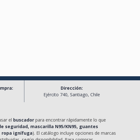
ompra:
Dirección:
l
Ejército 740, Santiago, Chile
usar el
buscador
para encontrar rápidamente lo que
e seguridad, mascarilla N95/KN95, guantes
, ropa ignífuga
). El catálogo incluye opciones de marcas
stribuidas, según disponibilidad. Para compras