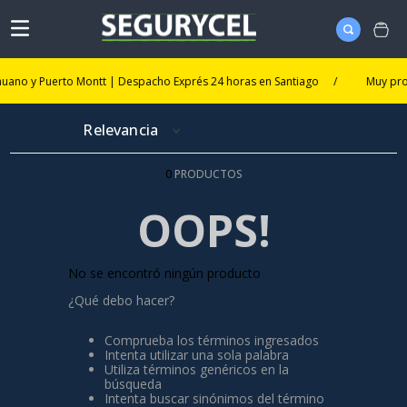
uano y Puerto Montt | Despacho Exprés 24 horas en Santiago
/
Muy pront
Relevancia
0
PRODUCTOS
OOPS!
No se encontró ningún producto
¿Qué debo hacer?
Comprueba los términos ingresados
Intenta utilizar una sola palabra
Utiliza términos genéricos en la
búsqueda
Intenta buscar sinónimos del término