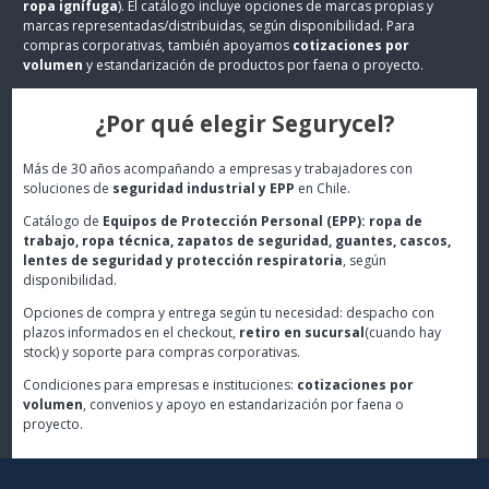
ropa ignífuga
). El catálogo incluye opciones de marcas propias y
marcas representadas/distribuidas, según disponibilidad. Para
compras corporativas, también apoyamos
cotizaciones por
volumen
y estandarización de productos por faena o proyecto.
¿Por qué elegir Segurycel?
Más de 30 años acompañando a empresas y trabajadores con
soluciones de
seguridad industrial y EPP
en Chile.
Catálogo de
Equipos de Protección Personal (EPP): ropa de
trabajo, ropa técnica, zapatos de seguridad, guantes, cascos,
lentes de seguridad y protección respiratoria
, según
disponibilidad.
Opciones de compra y entrega según tu necesidad: despacho con
plazos informados en el checkout,
retiro en sucursal
(cuando hay
stock) y soporte para compras corporativas.
Condiciones para empresas e instituciones:
cotizaciones por
volumen
, convenios y apoyo en estandarización por faena o
proyecto.